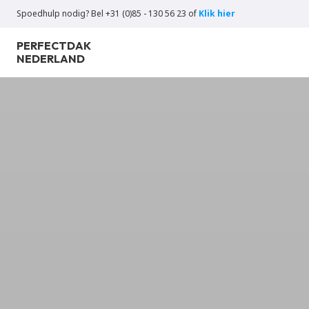
Spoedhulp nodig? Bel +31 (0)85 - 130 56 23 of 
Klik hier
PERFECT
DAK
NEDERLAND