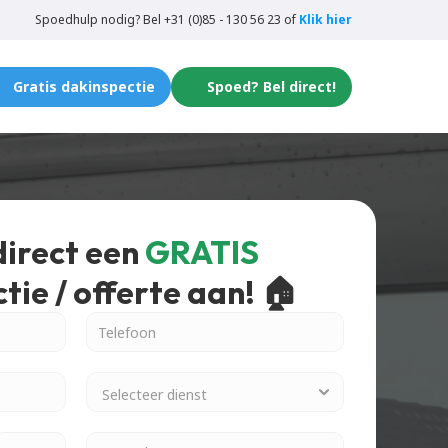
Spoedhulp nodig? Bel +31 (0)85 - 130 56 23 of 
Klik hier
Gratis dakinspectie
Spoed? Bel direct!
irect een 
GRATIS 
tie / offerte aan! 🏠