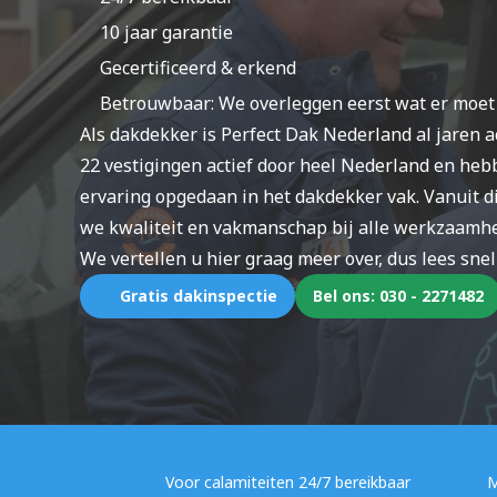
10 jaar garantie 
Gecertificeerd & erkend
Betrouwbaar: We overleggen eerst wat er moe
Als dakdekker is Perfect Dak Nederland al jaren ac
22 vestigingen actief door heel Nederland en hebb
ervaring opgedaan in het dakdekker vak. Vanuit d
we kwaliteit en vakmanschap bij alle werkzaamhe
We vertellen u hier graag meer over, dus lees snel
Gratis dakinspectie
Bel ons: 030 - 2271482
Voor calamiteiten 24/7 bereikbaar 
M