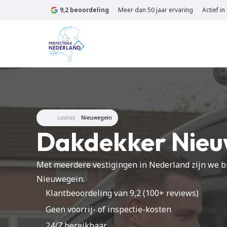
9,2 beoordeling
Meer dan 50 jaar ervaring
Actief i
Locaties
Nieuwegein
Dakdekker Nieu
Met meerdere vestigingen in Nederland zijn we b
Nieuwegein.
Klantbeoordeling van 9,2 (100+ reviews)
Geen voorrij- of inspectie-kosten 
24/7 bereikbaar 