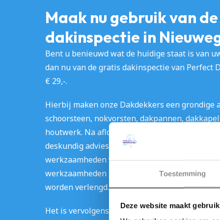
Maak nu gebruik van de 
dakinspectie in Nieuwe
Bent u benieuwd wat de huidige staat is van uw
dan nu van de gratis dakinspectie van Perfect 
€ 29,-.
Hierbij maken onze Dakdekkers een grondige a
schoorsteen, nokvorsten, dakpannen, dakkapel,
houtwerk. Na afloop van dit onderzoek ontvangt 
deskundig advies. In dit advies vindt u overzicht
werkzaamheden volgens onze professionals nood
werkzaamheden te laten uitvoeren zal de leven
Toestemming
worden verlengd. 
Deze website maakt gebruik
Het is vervolgens uw eigen keuze of u deze we