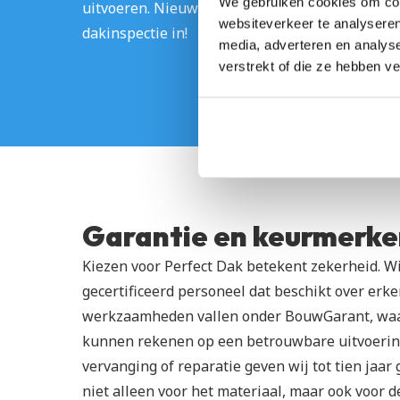
We gebruiken cookies om cont
uitvoeren. Nieuwsgierig hoe uw dak ervoor staat
websiteverkeer te analyseren
dakinspectie in!
media, adverteren en analys
verstrekt of die ze hebben v
Garantie en keurmerk
Kiezen voor Perfect Dak betekent zekerheid. Wi
gecertificeerd personeel dat beschikt over erke
werkzaamheden vallen onder BouwGarant, waard
kunnen rekenen op een betrouwbare uitvoering.
vervanging of reparatie geven wij tot tien jaar g
niet alleen voor het materiaal, maar ook voor de