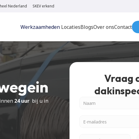
n heel Nederland
SKEV erkend
Werkzaamheden
Locaties
Blogs
Over ons
Contact
Vraag d
wegein
dakinspec
innen 
24 uur
  bij u in 