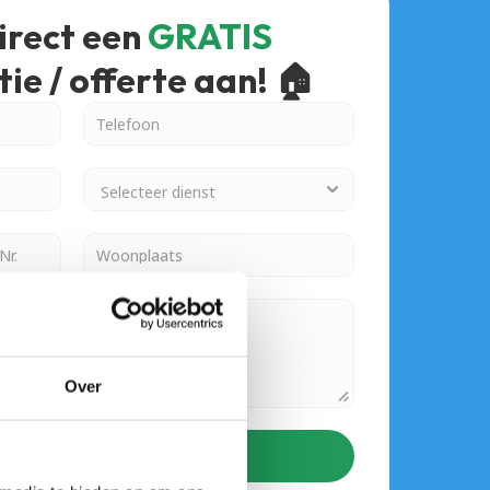
rect een 
GRATIS 
ie / offerte aan! 🏠
Over
Verzenden