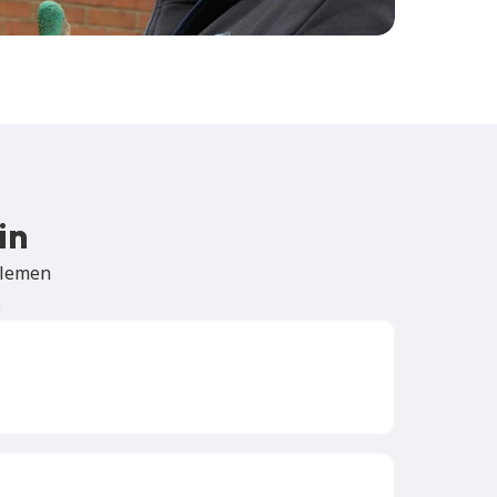
in
lemen 
.