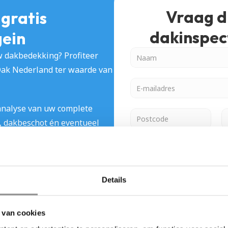
Vraag di
gratis 
dakinspect
gein
 dakbedekking? Profiteer 
Dak Nederland ter waarde van 
nalyse van uw complete 
 dakbeschot én eventueel 
u volledig vrijblijvend een 
elijk terug welke 
zakelijk zijn. Door deze 
sduur van uw dak snel 
Details
 van cookies
rkzaamheden wilt laten 