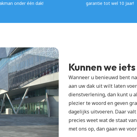
akman onder één dak!
garantie tot wel 10 Jaar!
Kunnen we iets
Wanneer u benieuwd bent na
aan uw dak uit wilt laten voe
dienstverlening, dan kunt u a
plezier te woord en geven gr
dagelijks uitvoeren. Daar valt
precies weet wat de staat van 
met ons op, dan gaan we voor 