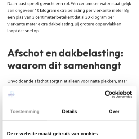
Daarnaast speelt gewicht een rol. Eén centimeter water staat gelijk 
aan ongeveer 10 kilogram extra belasting per vierkante meter. Bij 
een plas van 3 centimeter betekent dat al 30 kilogram per 
vierkante meter extra dakbelasting. Bij grotere oppervlakken 
loopt dat snel op.
Afschot en dakbelasting: 
waarom dit samenhangt
Onvoldoende afschot zorgt niet alleen voor natte plekken, maar 
verhoogt ook de structurele belasting van het dak. Hoe langer het 
water blijft staan, hoe groter de kans dat een lichte doorbuiging 
ontstaat. Hierdoor wordt de laagte groter en blijft bij volgende 
regenbuien nog meer water staan. Dit wordt ook wel een zichzelf 
Toestemming
Details
Over
versterkend effect genoemd.
Een goed berekend afschot is dus niet alleen belangrijk voor 
Deze website maakt gebruik van cookies
waterafvoer, maar ook voor de levensduur van de dakconstructie.