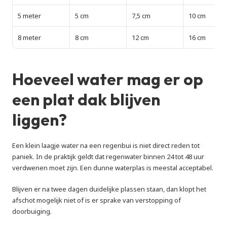
5 meter
5 cm
7,5 cm
10 cm
8 meter
8 cm
12 cm
16 cm
Hoeveel water mag er op 
een plat dak blijven 
liggen?
Een klein laagje water na een regenbui is niet direct reden tot 
paniek. In de praktijk geldt dat regenwater binnen 24 tot 48 uur 
verdwenen moet zijn. Een dunne waterplas is meestal acceptabel.
Blijven er na twee dagen duidelijke plassen staan, dan klopt het 
afschot mogelijk niet of is er sprake van verstopping of 
doorbuiging.