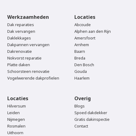
Werkzaamheden
Locaties
Dak reparaties
Abcoude
Dak vervangen
Alphen aan den Rijn
Daklekkages
Amersfoort
Dakpannen vervangen
Arnhem
Dakrenovatie
Baarn
Nokvorst reparatie
Breda
Platte daken
Den Bosch
Schoorsteen renovatie
Gouda
Vogelwerende dakprofielen
Haarlem
Locaties
Overig
Hilversum
Blogs
Leiden
Spoed dakdekker
Nijmegen
Gratis dakinspectie
Rosmalen
Contact
Uithoorn