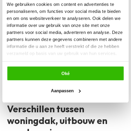
We gebruiken cookies om content en advertenties te
personaliseren, om functies voor social media te bieden
Wat zijn noodoverlopen en 
en om ons websiteverkeer te analyseren. Ook delen we
informatie over uw gebruik van onze site met onze
waarom zijn ze belangrijk?
partners voor social media, adverteren en analyse. Deze
partners kunnen deze gegevens combineren met andere
Bij grotere platte daken worden vaak noodoverlopen toegepast. 
informatie die u aan ze heeft verstrekt of die ze hebben
Dit zijn extra afvoerpunten die in werking treden wanneer de 
verzameld op basis van uw gebruik van hun services.
reguliere afvoer verstopt raakt of extreme regenval optreedt.
Zonder noodoverloop kan water bij hevige neerslag te hoog 
Oké
oplopen, wat extra belasting en zelfs schade kan veroorzaken. 
Zeker bij grotere woningdaken of bedrijfspanden is dit een 
belangrijk onderdeel van een veilige dakconstructie.
Aanpassen
Verschillen tussen 
woningdak, uitbouw en 