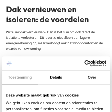
Dak vernieuwen en 
isoleren: de voordelen 
Wilt u uw dak vernieuwen? Dan is het slim om ook direct de 
isolatie te verbeteren. Dit levert u niet alleen een lagere 
energierekening op, maar verhoogt ook het wooncomfort en de 
waarde van uw woning. 
Mogelijkheden voor 
dakisolatie
Toestemming
Details
Over
Er zijn verschillende manieren om uw dak te isoleren bij een 
renovatie:
Deze website maakt gebruik van cookies
We gebruiken cookies om content en advertenties te
Dakisolatie aan de buitenzijde (sarkingmethode): bij het 
personaliseren, om functies voor social media te bieden