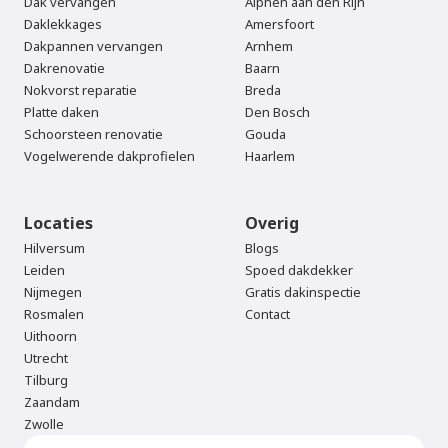
Dak vervangen
Alphen aan den Rijn
Daklekkages
Amersfoort
Dakpannen vervangen
Arnhem
Dakrenovatie
Baarn
Nokvorst reparatie
Breda
Platte daken
Den Bosch
Schoorsteen renovatie
Gouda
Vogelwerende dakprofielen
Haarlem
Locaties
Overig
Hilversum
Blogs
Leiden
Spoed dakdekker
Nijmegen
Gratis dakinspectie
Rosmalen
Contact
Uithoorn
Utrecht
Tilburg
Zaandam
Zwolle