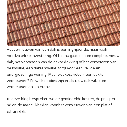
Het vernieuwen van een dak is een ingrijpende, maar vaak 
noodzakelijke investering. Of het nu gaat om een compleet nieuw 
dak, het vervangen van de dakbedekking of het verbeteren van 
de isolatie, een dakrenovatie zorgt voor een veilige en 
energiezuinige woning. Maar wat kost het om een dak te 
vernieuwen? En welke opties zijn er als u uw dak wilt laten 
vernieuwen en isoleren?
In deze blog bespreken we de gemiddelde kosten, de prijs per 
m² en de mogelijkheden voor het vernieuwen van een plat of 
schuin dak.