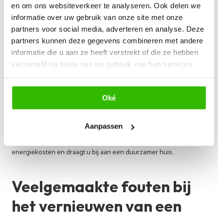
vernieuwen van een schuin dak wordt vaak isolatie bovenop 
en om ons websiteverkeer te analyseren. Ook delen we
het dakbeschot aangebracht, wat zorgt voor een uitstekende 
informatie over uw gebruik van onze site met onze
isolatiewaarde.
partners voor social media, adverteren en analyse. Deze
Dakisolatie aan de binnenzijde: dit is goedkoper, maar minder 
partners kunnen deze gegevens combineren met andere
effectief dan isolatie aan de buitenkant. Geschikt als de 
informatie die u aan ze heeft verstrekt of die ze hebben
dakbedekking niet vernieuwd hoeft te worden.
verzameld op basis van uw gebruik van hun services.
Geïsoleerde dakpanelen (sandwichpanelen): dit is een snelle 
en efficiënte manier om een plat dak te isoleren en te 
vernieuwen in één stap.
Oké
Groendak of warm dak constructie: een plat dak kan worden 
voorzien van extra isolatie met een groendak of een warm dak 
systeem.
Aanpassen
Door uw dak te vernieuwen en isoleren bespaart u jaarlijks op uw 
energiekosten en draagt u bij aan een duurzamer huis.
Veelgemaakte fouten bij 
het vernieuwen van een 